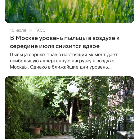
10 июля
ТАСС
В Москве уровень пыльцы в воздухе к
середине июля снизится вдвое
Пыльца сорных трав в настоящий момент дает
наибольшую аллергенную нагрузку в воздухе
Москвы. Однако в ближайшие дни уровень
аллергенов снизится минимум вдвое, сообщили
ТАСС в пресс-службе столичного департамента
природопользования и охраны окружающей среды.