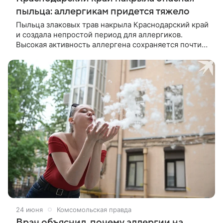
пыльца: аллергикам придется тяжело
Пыльца злаковых трав накрыла Краснодарский край
и создала непростой период для аллергиков.
Высокая активность аллергена сохраняется почти
по всему региону, включая Краснодар, северо-
западные районы и побережье Черного моря от
Анапы до Геленджика.
24 июня
Комсомольская правда
Врач объяснил, почему аллергии на