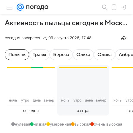
Активность пыльцы сегодня в Москве
сегодня воскресенье, 09 августа 2026, 17:48
Полынь
Травы
Береза
Ольха
Олива
Амбро
ночь
утро
день
вечер
ночь
утро
день
вечер
ночь
утр
сегодня
завтра
вт
нулевая
низкая
умеренная
высокая
очень высокая