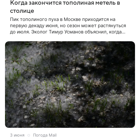
Когда закончится тополиная метель в
столице
Пик тополиного пуха в Москве приходится на
первую декаду июня, но сезон может растянуться
до июля. Эколог Тимур Усманов объяснил, когда
закончится «белая метель» и как погода влияет на
исчезновение пуха.
3 июня
Погода Mail