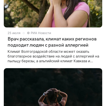
25 июля
© РИА Новости
Врач рассказала, климат каких регионов
подходит людям с разной аллергией
Климат Волгоградской области может оказать
благотворное воздействие на людей с аллергией на
пыльцу березы, а альпийский климат Кавказа и
Алтая подходит пациентам с чувствительностью к
клещу домашней пыли, рассказала РИА Новости
заведующая кафедрой аллергологии и
иммунологии Волгоградского государственного
медицинского университета, профессор, доктор
медицинских наук Элеонора Белан.