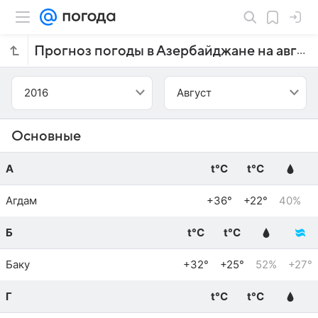
Прогноз погоды в Азербайджане на август 2016 года
2016
Август
Основные
А
t°C
t°C
Агдам
+36°
+22°
40%
Б
t°C
t°C
Баку
+32°
+25°
52%
+27°
Г
t°C
t°C