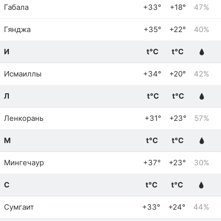
Габала
+33°
+18°
47%
Гянджа
+35°
+22°
40%
И
t°C
t°C
Исмаиллы
+34°
+20°
42%
Л
t°C
t°C
Ленкорань
+31°
+23°
57%
М
t°C
t°C
Мингечаур
+37°
+23°
30%
С
t°C
t°C
Сумгаит
+33°
+24°
44%