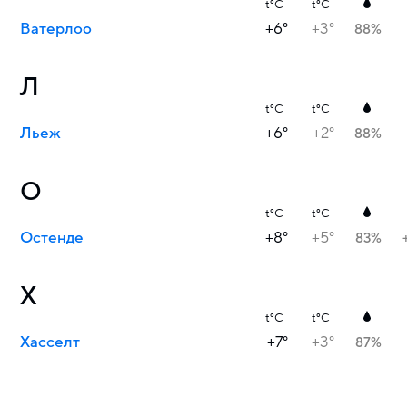
t°C
t°C
Ватерлоо
+6°
+3°
88%
Л
t°C
t°C
Льеж
+6°
+2°
88%
О
t°C
t°C
Остенде
+8°
+5°
83%
Х
t°C
t°C
Хасселт
+7°
+3°
87%