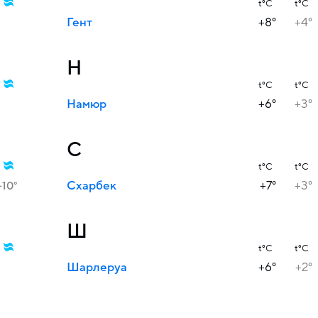
t°C
t°C
Гент
+8°
+4°
Н
t°C
t°C
Намюр
+6°
+3°
С
t°C
t°C
Схарбек
+7°
+3°
+10°
Ш
t°C
t°C
Шарлеруа
+6°
+2°