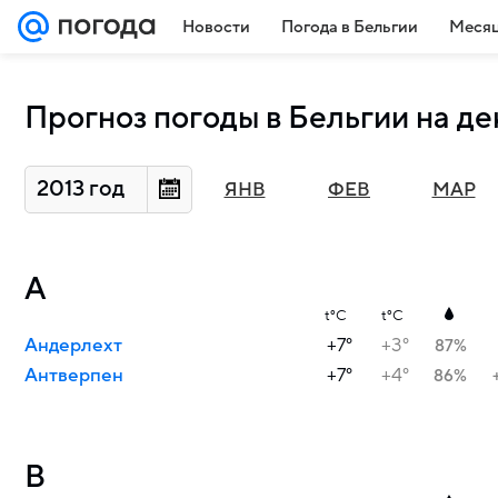
Новости
Погода в Бельгии
Месяц
Прогноз погоды в Бельгии на де
2013 год
ЯНВ
ФЕВ
МАР
А
t°C
t°C
Андерлехт
+7°
+3°
87%
Антверпен
+7°
+4°
86%
В