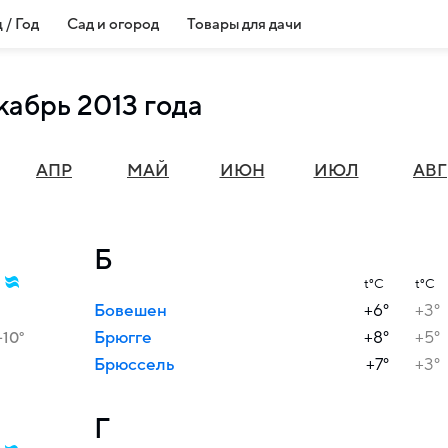
 / Год
Сад и огород
Товары для дачи
кабрь 2013 года
АПР
МАЙ
ИЮН
ИЮЛ
АВГ
Б
t°C
t°C
Бовешен
+6°
+3°
Брюгге
+8°
+5°
+10°
Брюссель
+7°
+3°
Г