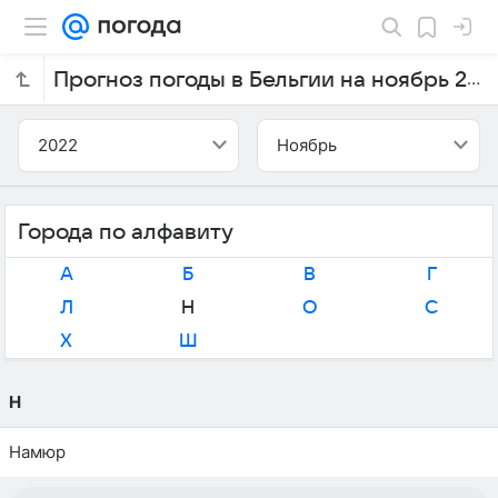
Прогноз погоды в Бельгии на ноябрь 2022 года
2022
Ноябрь
Города по алфавиту
А
Б
В
Г
Л
Н
О
С
Х
Ш
Н
Намюр