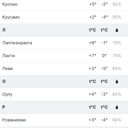
Куопио
+5°
-2°
82%
Куусамо
+2°
-4°
85%
Л
t°C
t°C
Лаппеэнранта
+6°
-1°
78%
Лахти
+7°
0°
76%
Леви
+3°
-5°
84%
О
t°C
t°C
Оулу
+4°
-3°
84%
Р
t°C
t°C
Рованиеми
+3°
-4°
84%