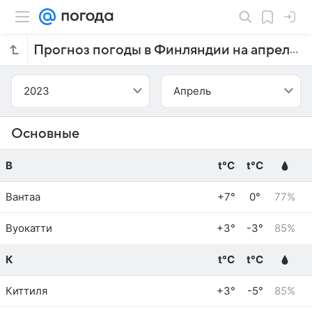
Прогноз погоды в Финляндии на апрель 2023 года
2023
Апрель
Основные
В
t°C
t°C
Вантаа
+7°
0°
77%
Вуокатти
+3°
-3°
85%
К
t°C
t°C
Киттиля
+3°
-5°
85%