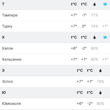
Т
t°C
t°C
Тампере
+7°
-1°
77%
Турку
+7°
0°
74%
+1°
Х
t°C
t°C
Халли
+6°
-2°
80%
Хельсинки
+7°
+1°
80%
+1°
Э
t°C
t°C
Эспоо
+7°
+1°
79%
Ю
t°C
t°C
Ювяскюля
+6°
-2°
80%