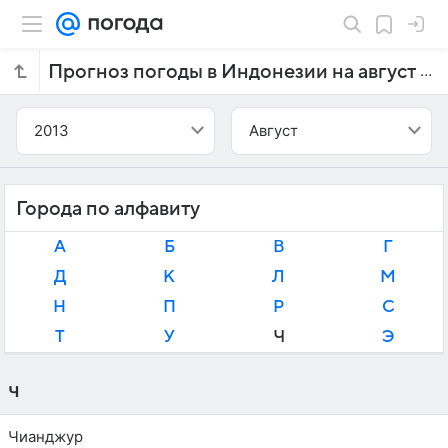
Прогноз погоды в Индонезии на август 2013 года
2013
Август
Города по алфавиту
А
Б
В
Г
Д
К
Л
М
Н
П
Р
С
Т
У
Ч
Э
Ч
Чианджур