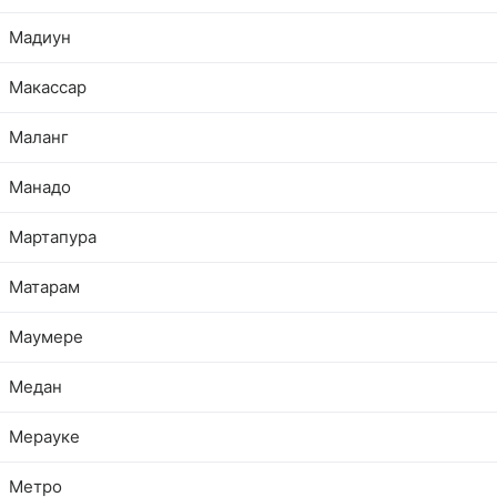
Мадиун
Макассар
Маланг
Манадо
Мартапура
Матарам
Маумере
Медан
Мерауке
Метро