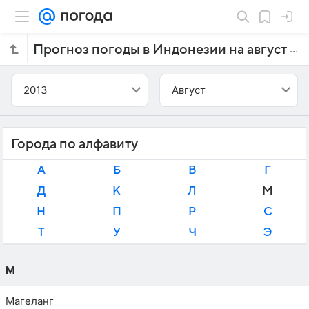
Прогноз погоды в Индонезии на август 2013 года
2013
Август
Города по алфавиту
А
Б
В
Г
Д
К
Л
М
Н
П
Р
С
Т
У
Ч
Э
М
Магеланг