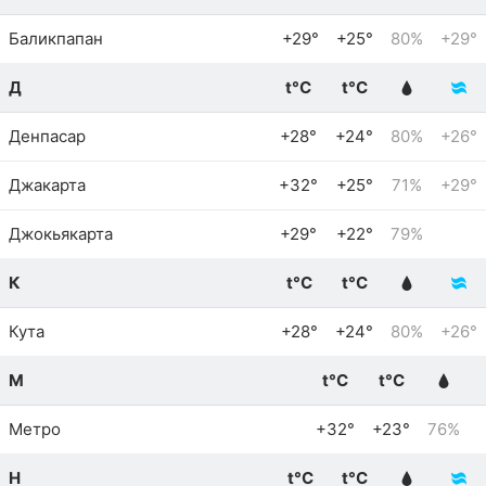
Баликпапан
+29°
+25°
80%
+29°
Д
t°C
t°C
Денпасар
+28°
+24°
80%
+26°
Джакарта
+32°
+25°
71%
+29°
Джокьякарта
+29°
+22°
79%
К
t°C
t°C
Кута
+28°
+24°
80%
+26°
М
t°C
t°C
Метро
+32°
+23°
76%
Н
t°C
t°C