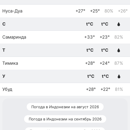
Нуса-Дуа
+27°
+25°
80%
+26°
С
t°C
t°C
Самаринда
+33°
+23°
82%
Т
t°C
t°C
Тимика
+28°
+24°
87%
У
t°C
t°C
Убуд
+28°
+22°
81%
Погода в Индонезии на август 2026
Погода в Индонезии на сентябрь 2026