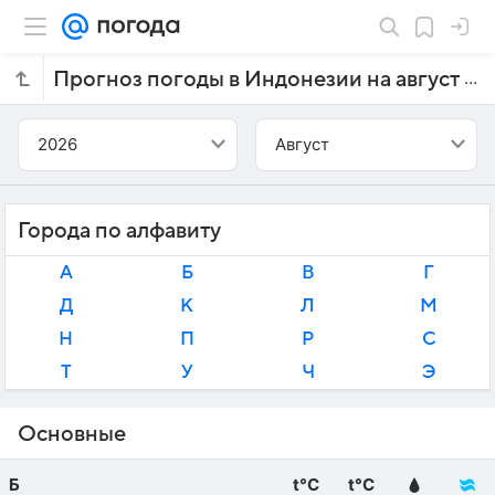
Прогноз погоды в Индонезии на август 2026 года
2026
Август
Города по алфавиту
А
Б
В
Г
Д
К
Л
М
Н
П
Р
С
Т
У
Ч
Э
Основные
Б
t°C
t°C