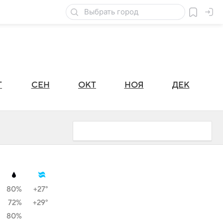
Г
СЕН
ОКТ
НОЯ
ДЕК
80%
+27°
72%
+29°
80%