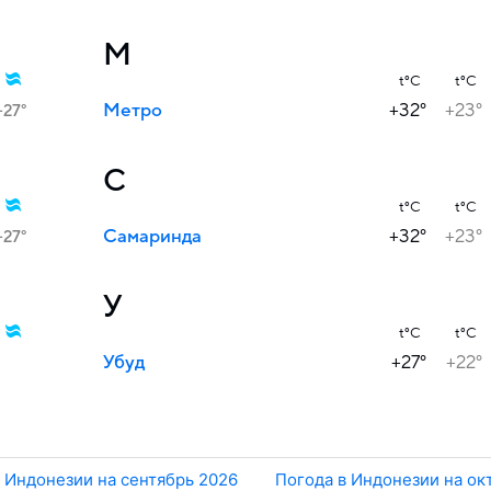
М
t°C
t°C
Метро
+32°
+23°
+27°
С
t°C
t°C
Самаринда
+32°
+23°
+27°
У
t°C
t°C
Убуд
+27°
+22°
 Индонезии на сентябрь 2026
Погода в Индонезии на ок