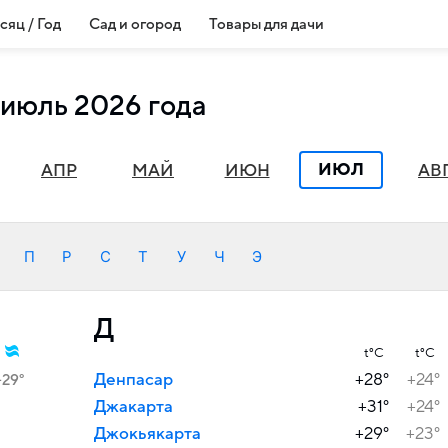
сяц / Год
Сад и огород
Товары для дачи
 июль 2026 года
ИЮЛ
АПР
МАЙ
ИЮН
АВ
П
Р
С
Т
У
Ч
Э
Д
t°C
t°C
Денпасар
+28°
+24°
+29°
Джакарта
+31°
+24°
Джокьякарта
+29°
+23°