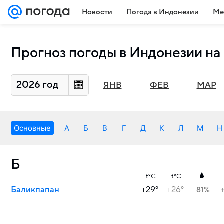
Новости
Погода в Индонезии
Ме
Прогноз погоды в Индонезии на
2026 год
ЯНВ
ФЕВ
МАР
Основные
А
Б
В
Г
Д
К
Л
М
Н
Б
t°C
t°C
Баликпапан
+29°
+26°
81%