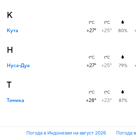
К
t°C
t°C
Кута
+27°
+25°
80%
Н
t°C
t°C
Нуса-Дуа
+27°
+25°
79%
Т
t°C
t°C
Тимика
+28°
+23°
87%
Погода в Индонезии на август 2026
Погода в