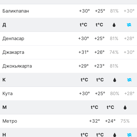
Баликпапан
+30°
+25°
81%
+30°
Д
t°C
t°C
Денпасар
+30°
+25°
81%
+28°
Джакарта
+31°
+26°
74%
+30°
Джокьякарта
+29°
+23°
81%
К
t°C
t°C
Кута
+30°
+25°
80%
+28°
М
t°C
t°C
Метро
+32°
+24°
75%
Н
t°C
t°C