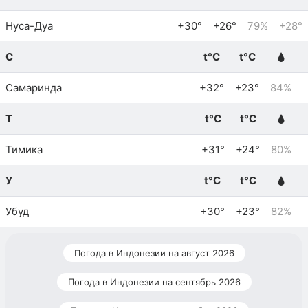
Нуса-Дуа
+30°
+26°
79%
+28°
С
t°C
t°C
Самаринда
+32°
+23°
84%
Т
t°C
t°C
Тимика
+31°
+24°
80%
У
t°C
t°C
Убуд
+30°
+23°
82%
Погода в Индонезии на август 2026
Погода в Индонезии на сентябрь 2026