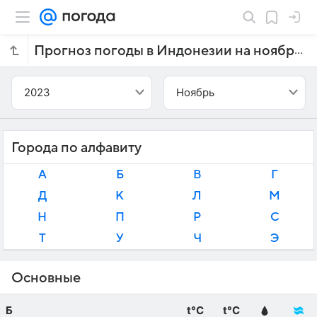
Прогноз погоды в Индонезии на ноябрь 2023 года
2023
Ноябрь
Города по алфавиту
А
Б
В
Г
Д
К
Л
М
Н
П
Р
С
Т
У
Ч
Э
Основные
Б
t°C
t°C