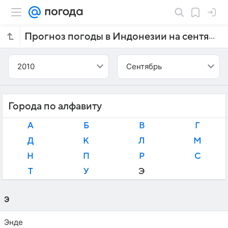
Прогноз погоды в Индонезии на сентябрь 2010 года
2010
Сентябрь
Города по алфавиту
А
Б
В
Г
Д
К
Л
М
Н
П
Р
С
Т
У
Э
Э
Энде