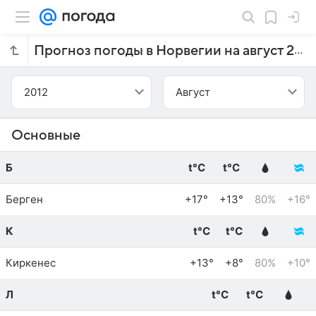
Прогноз погоды в Норвегии на август 2012 года
2012
Август
Основные
Б
t°C
t°C
Берген
+17°
+13°
80%
+16°
К
t°C
t°C
Киркенес
+13°
+8°
80%
+10°
Л
t°C
t°C