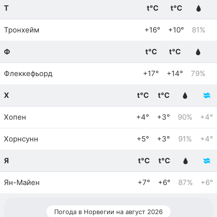
Т
t°C
t°C
Тронхейм
+16°
+10°
81%
Ф
t°C
t°C
Флеккефьорд
+17°
+14°
79%
Х
t°C
t°C
Хопен
+4°
+3°
90%
+4°
Хорнсунн
+5°
+3°
91%
+4°
Я
t°C
t°C
Ян-Майен
+7°
+6°
87%
+6°
Погода в Норвегии на август 2026