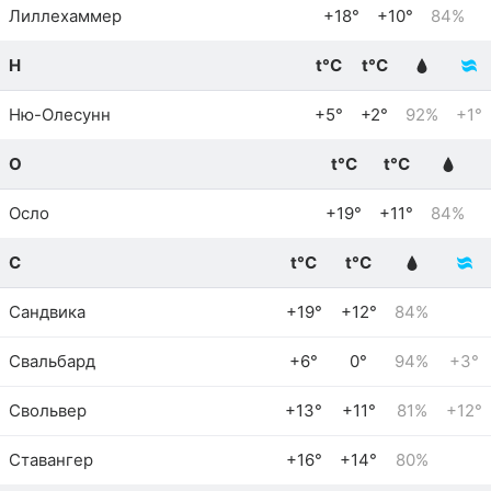
Лиллехаммер
+18°
+10°
84%
Н
t°C
t°C
Ню-Олесунн
+5°
+2°
92%
+1°
О
t°C
t°C
Осло
+19°
+11°
84%
С
t°C
t°C
Сандвика
+19°
+12°
84%
Свальбард
+6°
0°
94%
+3°
Свольвер
+13°
+11°
81%
+12°
Ставангер
+16°
+14°
80%