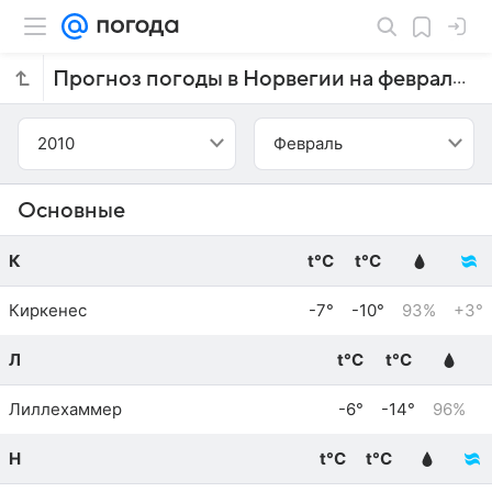
Прогноз погоды в Норвегии на февраль 2010 года
2010
Февраль
Основные
К
t°C
t°C
Киркенес
-7°
-10°
93%
+3°
Л
t°C
t°C
Лиллехаммер
-6°
-14°
96%
Н
t°C
t°C