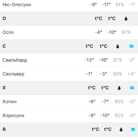
Ню-Олесунн
-9°
-11°
91%
-1°
О
t°C
t°C
Осло
-4°
-10°
97%
С
t°C
t°C
Свальбард
-13°
-16°
97%
-2°
Свольвер
-1°
-3°
80%
+4°
Х
t°C
t°C
Хопен
-6°
-7°
85%
-2°
Хорнсунн
-8°
-10°
92%
-2°
Я
t°C
t°C