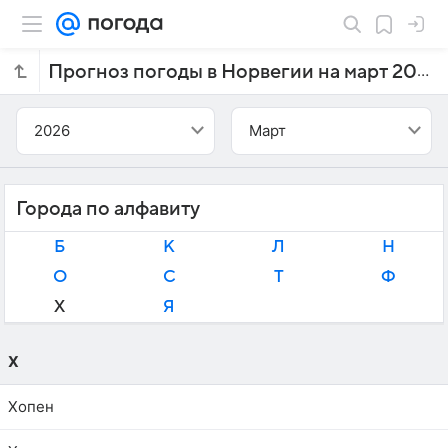
Прогноз погоды в Норвегии на март 2026 года
2026
Март
Города по алфавиту
Б
К
Л
Н
О
С
Т
Ф
Х
Я
Х
Хопен