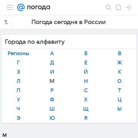
Погода сегодня в России
Города по алфавиту
Регионы
А
Б
В
Г
Д
Е
Ж
З
И
Й
К
Л
М
Н
О
П
Р
С
Т
У
Ф
Х
Ц
Ч
Ш
Щ
Ы
Э
Ю
Я
М