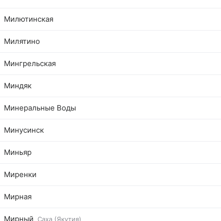
Милютинская
Милятино
Мингрельская
Миндяк
Минеральные Воды
Минусинск
Миньяр
Миренки
Мирная
Мирный
Саха (Якутия)