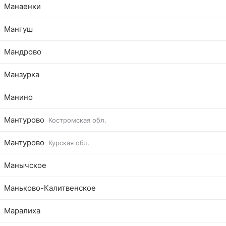
Манаенки
Мангуш
Мандрово
Манзурка
Манино
Мантурово
Костромская обл.
Мантурово
Курская обл.
Манычское
Маньково-Калитвенское
Маралиха