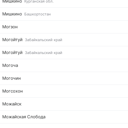
Мишкино
Курганская обл.
Мишкино
Башкортостан
Могзон
Могойтуй
Забайкальский край
Могойтуй
Забайкальский край
Могоча
Могочин
Могсохон
Можайск
Можайская Слобода