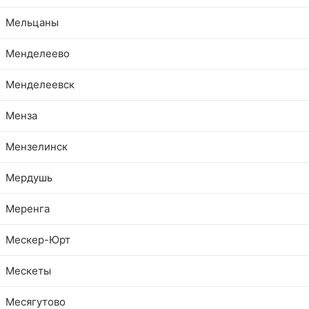
Мельцаны
Менделеево
Менделеевск
Менза
Мензелинск
Мердушь
Меренга
Мескер-Юрт
Мескеты
Месягутово