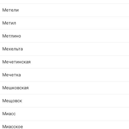
Метели
Метил
Метлино
Мехельта
Мечетинская
Мечетка
Мешковская
Мещовск
Миасс
Миасское