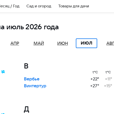
есяц / Год
Сад и огород
Товары для дачи
а июль 2026 года
ИЮЛ
АПР
МАЙ
ИЮН
АВ
В
t°C
t°C
Вербье
+22°
+11°
Винтертур
+27°
+15°
Д