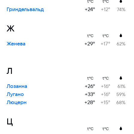
t°C
t°C
Гриндельвальд
+24°
+12°
74%
Ж
t°C
t°C
Женева
+29°
+17°
62%
Л
t°C
t°C
Лозанна
+26°
+16°
61%
Лугано
+33°
+16°
59%
Люцерн
+28°
+15°
68%
Ц
t°C
t°C