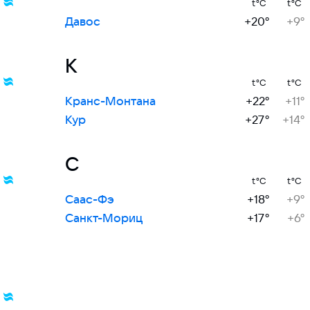
t°C
t°C
Давос
+20°
+9°
К
t°C
t°C
Кранс-Монтана
+22°
+11°
Кур
+27°
+14°
С
t°C
t°C
Саас-Фэ
+18°
+9°
Санкт-Мориц
+17°
+6°