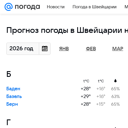
Новости
Погода в Швейцарии
М
Прогноз погоды в Швейцарии н
2026 год
ЯНВ
ФЕВ
МАР
Б
t°C
t°C
Баден
+28°
+16°
65%
Базель
+29°
+16°
63%
Берн
+28°
+15°
65%
Г