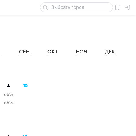
Г
СЕН
ОКТ
НОЯ
ДЕК
66%
66%