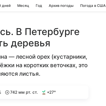
0 дней
Месяц
Год
Архив погоды
Погода в США
сь. В Петербурге
ть деревья
на — лесной орех (кустарники,
ёжки на коротких веточках, это
ляются листья.
%
742 мм рт. ст.
+27°