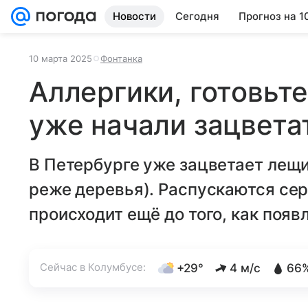
Новости
Сегодня
Прогноз на 1
10 марта 2025
Фонтанка
Аллергики, готовьте
уже начали зацвета
В Петербурге уже зацветает лещи
реже деревья). Распускаются сер
происходит ещё до того, как появ
Сейчас в Колумбусе:
+29°
4 м/с
66