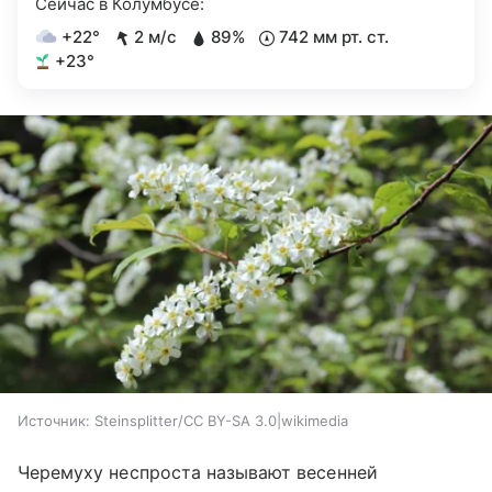
Сейчас в Колумбусе:
+22°
2 м/с
89%
742 мм рт. ст.
+23°
Источник:
Steinsplitter/CC BY-SA 3.0|wikimedia
Черемуху неспроста называют весенней