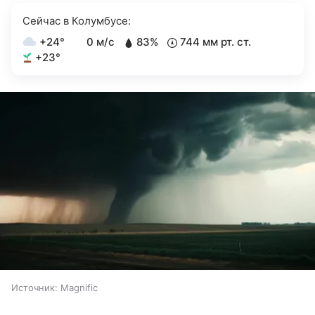
Сейчас в Колумбусе:
+24°
0 м/с
83%
744 мм рт. ст.
+23°
Источник:
Magnific