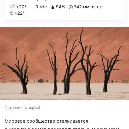
+20°
0 м/с
94%
742 мм рт. ст.
+22°
Источник:
Unsplash
Мировое сообщество сталкивается
с надвигающимся продовольственным кризисом,