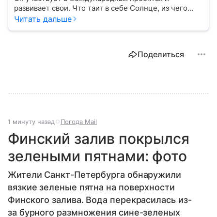
развивает свои. Что таит в себе Солнце, из чего
состоят звезды и планеты — над этими загадками
Читать дальше
работают ученые ИКИ РАН. Рассказываем об
истории создания Института космических
исследований, его сотрудниках и основных
Поделиться
проектах.
1 минуту назад
Погода Mail
Финский залив покрылся
зелеными пятнами: фото
Жители Санкт-Петербурга обнаружили
вязкие зеленые пятна на поверхности
Финского залива. Вода перекрасилась из-
за бурного размножения сине-зеленых