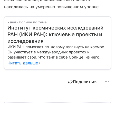
находилась на умеренно повышенном уровне.
Узнать больше по теме
Институт космических исследований
РАН (ИКИ РАН): ключевые проекты и
исследования
ИКИ РАН помогает по-новому взглянуть на космос.
Он участвует в международных проектах и
развивает свои. Что таит в себе Солнце, из чего
состоят звезды и планеты — над этими загадками
Читать дальше
работают ученые ИКИ РАН. Рассказываем об
истории создания Института космических
исследований, его сотрудниках и основных
Поделиться
проектах.