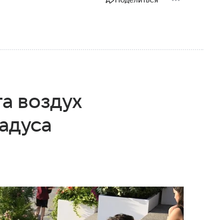
Поделиться
та воздух
радуса