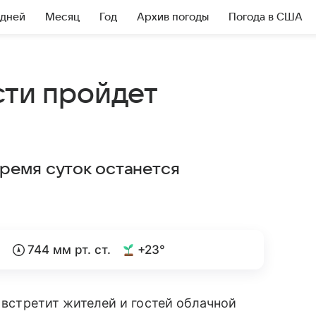
 дней
Месяц
Год
Архив погоды
Погода в США
сти пройдет
ремя суток останется
%
744 мм рт. ст.
+23°
ь встретит жителей и гостей облачной