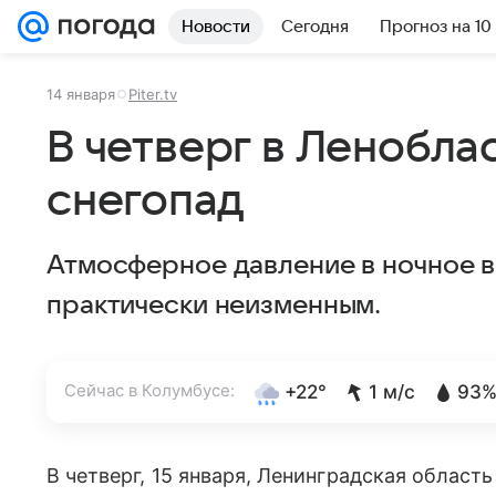
Новости
Сегодня
Прогноз на 10
14 января
Piter.tv
В четверг в Ленобла
снегопад
Атмосферное давление в ночное в
практически неизменным.
Сейчас в Колумбусе:
+22°
1 м/с
93
В четверг, 15 января, Ленинградская област