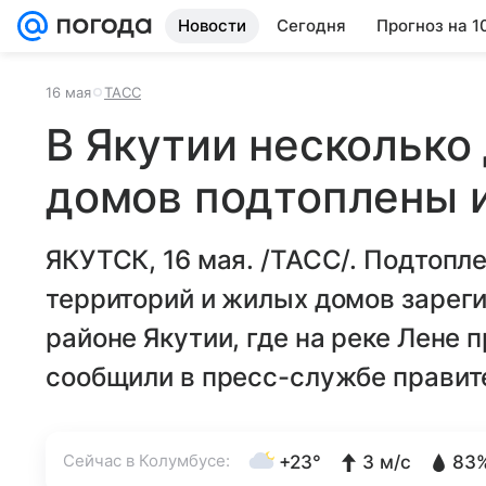
Новости
Сегодня
Прогноз на 1
16 мая
ТАСС
В Якутии несколько
домов подтоплены и
ЯКУТСК, 16 мая. /ТАСС/. Подтопл
территорий и жилых домов зарег
районе Якутии, где на реке Лене 
сообщили в пресс-службе правит
Сейчас в Колумбусе:
+23°
3 м/с
83