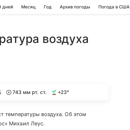
0 дней
Месяц
Год
Архив погоды
Погода в США
ратура воздуха
%
743 мм рт. ст.
+23°
т температуры воздуха. Об этом
ос» Михаил Леус.