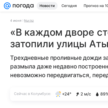
Новости
Сегодня
Прогноз на 1
4 июня
Nur.kz
«В каждом дворе ст
затопили улицы Ат
Трехдневные проливные дожди з
размыла даже недавно построенн
невозможно передвигаться, перед
Сейчас в Колумбусе:
+24°
2 м/с
89