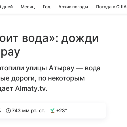
0 дней
Месяц
Год
Архив погоды
Погода в США
оит вода»: дожди
ырау
атопили улицы Атырау — вода
ые дороги, по некоторым
ает Almaty.tv.
%
743 мм рт. ст.
+23°