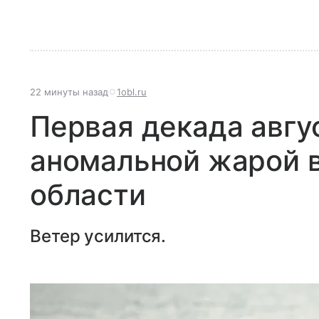
22 минуты назад
1obl.ru
Первая декада авгу
аномальной жарой 
области
Ветер усилится.