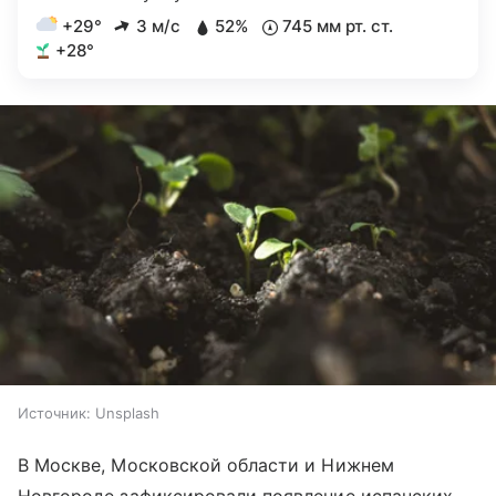
+29°
3 м/с
52%
745 мм рт. ст.
+28°
Источник:
Unsplash
В Москве, Московской области и Нижнем
Новгороде зафиксировали появление испанских