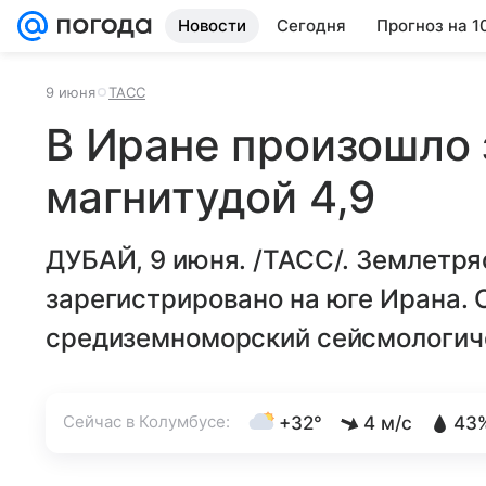
Новости
Сегодня
Прогноз на 1
9 июня
ТАСС
В Иране произошло
магнитудой 4,9
ДУБАЙ, 9 июня. /ТАСС/. Землетря
зарегистрировано на юге Ирана. 
средиземноморский сейсмологич
Сейчас в Колумбусе:
+32°
4 м/с
43