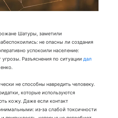
орожане Шатуры, заметили
забеспокоились: не опасны ли создания
перативно успокоили население:
 угрозы. Разъяснения по ситуации
дал
енко.
ически не способны навредить человеку.
ридатки, которые используются
оть кожу. Даже если контакт
минимальными: из‑за слабой токсичности
и припухлость, которые не потребуют