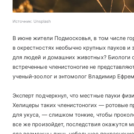
Источник:
Unsplash
В июне жители Подмосковья, в том числе г
в окрестностях необычно крупных пауков и 
для людей и домашних животных? Биологи о
встреченные членистоногие не представляют
ученый‑зоолог и энтомолог Владимир Ефрем
Эксперт подчеркнул, что местные пауки физ
Хелицеры таких членистоногих — ротовые п
для укуса, — слишком тонкие, чтобы прокол
все же произойдет, последствия окажутся 
яда возможны лишь небольшое покраснение 