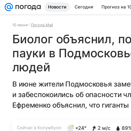
Новости
Сегодня
Прогноз на 1
10 июня
Погода Mail
Биолог объяснил, п
пауки в Подмосковь
людей
В июне жители Подмосковья заме
и забеспокоились об опасности ч
Ефременко объяснил, что гиганты 
Сейчас в Колумбусе:
+24°
2 м/с
89