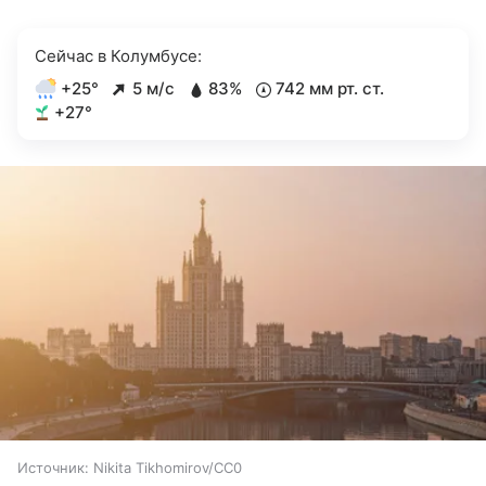
Сейчас в Колумбусе:
+25°
5 м/с
83%
742 мм рт. ст.
+27°
Источник:
Nikita Tikhomirov/CC0