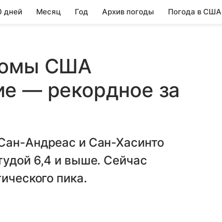
0 дней
Месяц
Год
Архив погоды
Погода в США
ломы США
ие — рекордное за
Сан-Андреас и Сан-Хасинто
удой 6,4 и выше. Сейчас
ического пика.