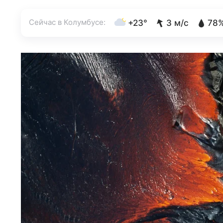
Сейчас в Колумбусе:
+23°
3 м/с
78