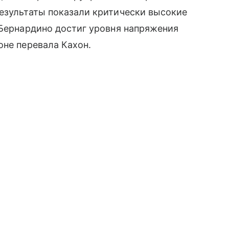
езультаты показали критически высокие
‑Бернардино достиг уровня напряжения
оне перевала Кахон.