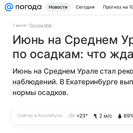
Новости
Сегодня
Прогноз на 1
7 июля
Погода Mail
Июнь на Среднем У
по осадкам: что жд
Июнь на Среднем Урале стал рек
наблюдений. В Екатеринбурге вы
нормы осадков.
Сейчас в Колумбусе:
+23°
2 м/с
89