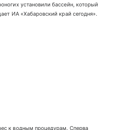
роногих установили бассейн, который
щает ИА «Хабаровский край сегодня».
рес к водным процедурам. Сперва