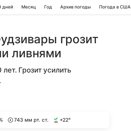
0 дней
Месяц
Год
Архив погоды
Погода в США
удзивары грозит
и ливнями
 лет. Грозит усилить
.
%
743 мм рт. ст.
+22°