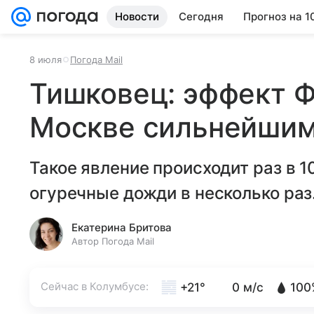
Новости
Сегодня
Прогноз на 1
8 июля
Погода Mail
Тишковец: эффект Ф
Москве сильнейшим
Такое явление происходит раз в 10
огуречные дожди в несколько раз
Екатерина Бритова
Автор Погода Mail
Сейчас в Колумбусе:
+21°
0 м/с
100