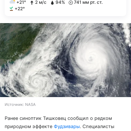
+21°
2 м/с
94%
741 мм рт. ст.
+22°
Источник:
NASA
Ранее синоптик Тишковец сообщил о редком
природном эффекте
Фудзивары
. Специалисты