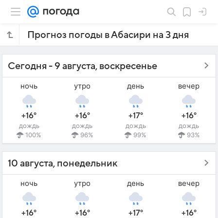
Прогноз погоды в Абасири на 3 дня
Сегодня - 9 августа, воскресенье
ночь
утро
день
вечер
+16°
+16°
+17°
+16°
дождь
дождь
дождь
дождь
100%
96%
99%
93%
10 августа, понедельник
ночь
утро
день
вечер
+16°
+16°
+17°
+16°