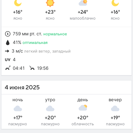
+16°
+23°
+24°
+16°
ясно
ясно
малооблачно
ясно
759 мм рт. ст.
нормальное
41%
оптимальная
3 м/с
легкий ветер
, западный
4
04:41
19:56
4 июня 2025
ночь
утро
день
вечер
+17°
+20°
+20°
+19°
пасмурно
пасмурно
облачность
пасмурно