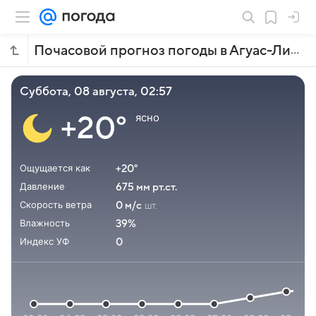
Почасовой прогноз погоды в Агуас-Линдас-ди-Гоясе
суббота, 08 августа, 02:57
ясно
+20°
Ощущается как
+20°
Давление
675 мм рт.ст.
Скорость ветра
0 м/с
шт.
Влажность
39%
Индекс УФ
0