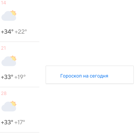
14
+34°
+22°
21
Гороскоп на сегодня
+33°
+19°
28
+33°
+17°