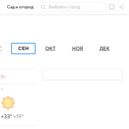
Сад и огород
Товары для дачи
Г
СЕН
ОКТ
НОЯ
ДЕК
Вс
7
+33°
+19°