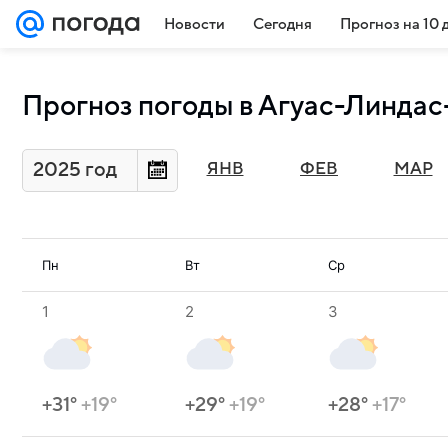
Новости
Сегодня
Прогноз на 10 
Прогноз погоды в Агуас-Линдас
2025 год
ЯНВ
ФЕВ
МАР
Пн
Вт
Ср
1
2
3
+31°
+19°
+29°
+19°
+28°
+17°