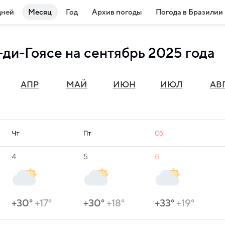
дней
Месяц
Год
Архив погоды
Погода в Бразилии
-ди-Гоясе на сентябрь 2025 года
АПР
МАЙ
ИЮН
ИЮЛ
АВ
Чт
Пт
Сб
4
5
6
+30°
+17°
+30°
+18°
+33°
+19°