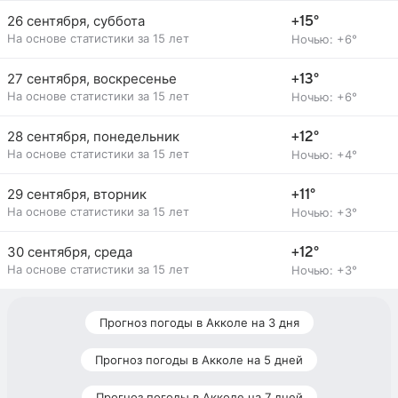
26 сентября, суббота
+15°
На основе статистики за 15 лет
Ночью: +6°
27 сентября, воскресенье
+13°
На основе статистики за 15 лет
Ночью: +6°
28 сентября, понедельник
+12°
На основе статистики за 15 лет
Ночью: +4°
29 сентября, вторник
+11°
На основе статистики за 15 лет
Ночью: +3°
30 сентября, среда
+12°
На основе статистики за 15 лет
Ночью: +3°
Прогноз погоды в Акколе на 3 дня
Прогноз погоды в Акколе на 5 дней
Прогноз погоды в Акколе на 7 дней