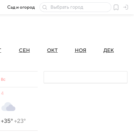
Сад и огород
Товары для дачи
Г
СЕН
ОКТ
НОЯ
ДЕК
Вс
4
+35°
+23°