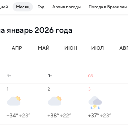
дней
Месяц
Год
Архив погоды
Погода в Бразилии
а январь 2026 года
АПР
МАЙ
ИЮН
ИЮЛ
АВ
Чт
Пт
Сб
1
2
3
+34°
+23°
+38°
+22°
+37°
+23°