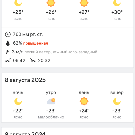
+25°
+26°
+27°
+30°
ясно
ясно
ясно
ясно
760 мм рт. ст.
62%
повышенная
3 м/с
легкий ветер
, южный-юго-западный
06:42
20:32
8 августа 2025
ночь
утро
день
вечер
+22°
+23°
+24°
+23°
ясно
малооблачно
ясно
ясно
8 августа 2024