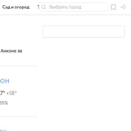
Сад и огород
Товары для дачи
 Анконе за
ЮН
27°
+18°
65%