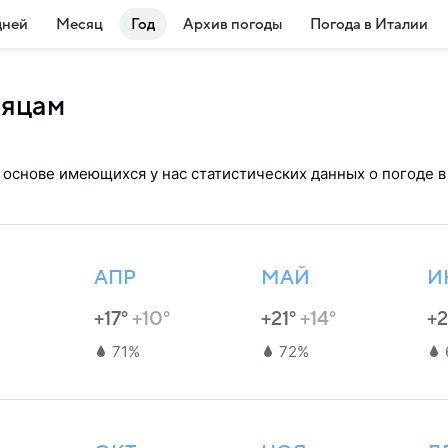
дней
Месяц
Год
Архив погоды
Погода в Италии
сяцам
 основе имеющихся у нас статистических данных о погоде в
АПР
МАЙ
И
+17°
+10°
+21°
+14°
+
71%
72%