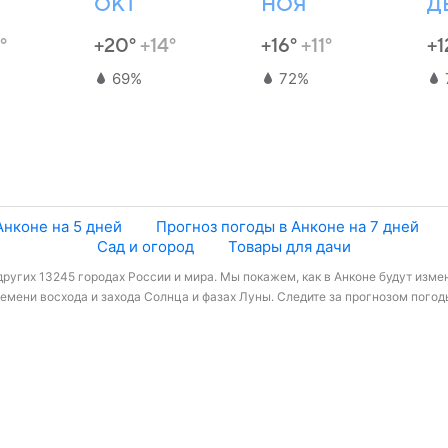
ОКТ
НОЯ
Д
°
+20°
+14°
+16°
+11°
+1
69%
72%
Анконе на 5 дней
Прогноз погоды в Анконе на 7 дней
Сад и огород
Товары для дачи
других 13245 городах России и мира. Мы покажем, как в Анконе будут измен
мени восхода и захода Солнца и фазах Луны. Следите за прогнозом погоды