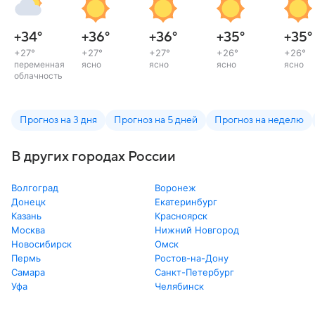
+34
°
+36
°
+36
°
+35
°
+35
°
+27
°
+27
°
+27
°
+26
°
+26
°
переменная
ясно
ясно
ясно
ясно
облачность
Прогноз на 3 дня
Прогноз на 5 дней
Прогноз на неделю
В других городах России
Волгоград
Воронеж
Донецк
Екатеринбург
Казань
Красноярск
Москва
Нижний Новгород
Новосибирск
Омск
Пермь
Ростов-на-Дону
Самара
Санкт-Петербург
Уфа
Челябинск