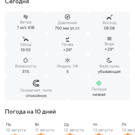
Сегодня
Ветер
Давление
Восход
1 м/c ЮВ
750 мм рт.ст.
06:08
Вода
Заход
Почва
+29°
19:55
+29°
Влажность
Индекс УФ
Фаза луны
31%
5
убывающая
Пыльца
Геомагнит. поле
низкая
спокойное
Погода на 10 дней
Пн
Вт
Ср
Чт
Пт
10 августа
11 августа
12 августа
13 августа
14 авг