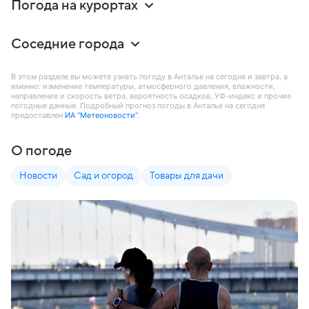
Погода на курортах
Соседние города
В этом разделе вы можете узнать погоду в Анталье на сегодня и завтра, а
именно: изменение температуры, атмосферного давления, влажности,
направление и скорость ветра, вероятность осадков, УФ-индекс и прочие
погодные данные. Подробный прогноз погоды в Анталье на сегодня
предоставлен
ИА “Метеоновости”
.
О погоде
Новости
Сад и огород
Товары для дачи