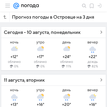
Прогноз погоды в Островце на 3 дня
Сегодня - 10 августа, понедельник
ночь
утро
день
вечер
+12°
+17°
+24°
+22°
облачно
облачно
облачно
дождь
0%
0%
11%
82%
11 августа, вторник
ночь
утро
день
вечер
+13°
+16°
+20°
+16°