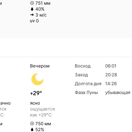
м
751 мм
40%
3 м/с
0
Вечером
Восход
06:01
Заход
20:28
Долгота дня
14:26
Фаза Луны
убывающая
+29°
ачно
ясно
тся
ощущается
°C
как +29°C
м
750 мм
52%