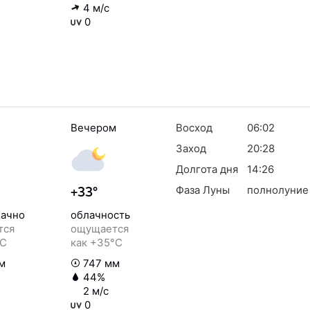
4 м/с
0
Вечером
Восход
06:02
Заход
20:28
Долгота дня
14:26
Фаза Луны
полнолуние
+33°
ачно
облачность
тся
ощущается
°C
как +35°C
м
747 мм
44%
2 м/с
0