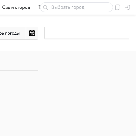
Сад и огород
Товары для дачи
рь погоды