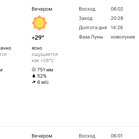
Вечером
Восход
06:02
Заход
20:28
Долгота дня
14:26
Фаза Луны
новолуние
+29°
ачно
ясно
тся
ощущается
как +28°C
м
751 мм
52%
6 м/с
Вечером
Восход
06:01