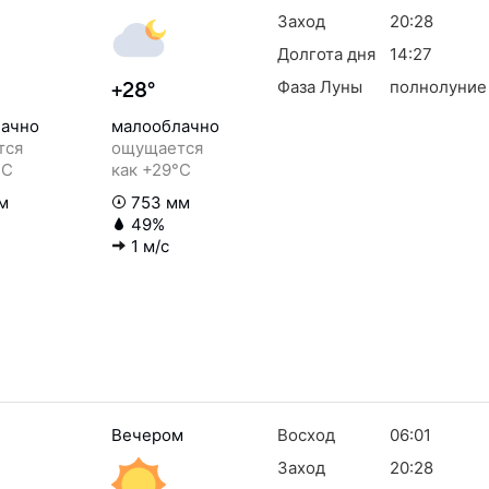
Заход
20:28
Долгота дня
14:27
Фаза Луны
полнолуние
+28°
ачно
малооблачно
тся
ощущается
°C
как +29°C
м
753 мм
49%
1 м/с
Вечером
Восход
06:01
Заход
20:28