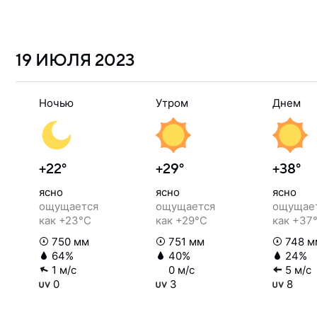
19 ИЮЛЯ
2023
Ночью
Утром
Днем
+22°
+29°
+38°
ясно
ясно
ясно
ощущается
ощущается
ощущае
как +23°C
как +29°C
как +37
750 мм
751 мм
748 м
64%
40%
24%
1 м/с
0 м/с
5 м/с
0
3
8