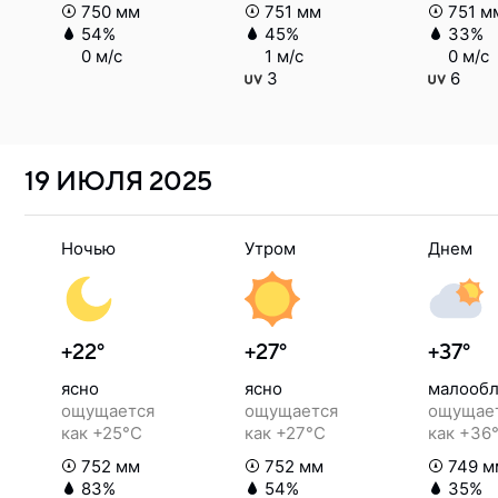
750 мм
751 мм
751 м
54%
45%
33%
0 м/с
1 м/с
0 м/с
3
6
19 ИЮЛЯ
2025
Ночью
Утром
Днем
+22°
+27°
+37°
ясно
ясно
малообл
ощущается
ощущается
ощущае
как +25°C
как +27°C
как +36
752 мм
752 мм
749 м
83%
54%
35%