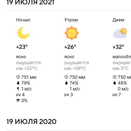
19 ИЮЛЯ
2021
Ночью
Утром
Днем
+23°
+26°
+32°
ясно
ясно
малообл
ощущается
ощущается
ощущае
как +22°C
как +29°C
как 0°C
751 мм
750 мм
750 м
79%
74%
46%
1 м/с
1 м/с
0 м/с
4
3
7
0%
19 ИЮЛЯ
2020