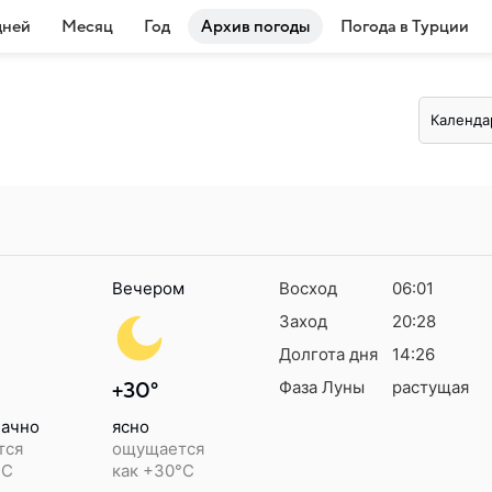
дней
Месяц
Год
Архив погоды
Погода в Турции
Календа
Вечером
Восход
06:01
Заход
20:28
Долгота дня
14:26
Фаза Луны
растущая
+30°
ачно
ясно
тся
ощущается
°C
как +30°C