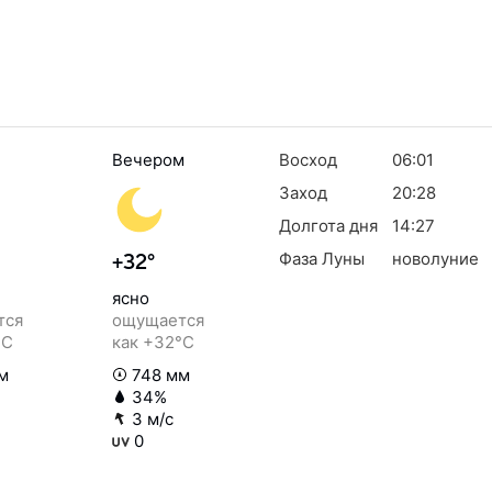
Вечером
Восход
06:01
Заход
20:28
Долгота дня
14:27
Фаза Луны
новолуние
+32°
ясно
тся
ощущается
°C
как +32°C
м
748 мм
34%
3 м/с
0