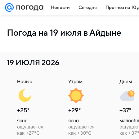
Новости
Сегодня
Прогноз на 10 
Погода на 19 июля в Айдыне
19 ИЮЛЯ
2026
Ночью
Утром
Днем
+25°
+29°
+37°
ясно
ясно
малообл
ощущается
ощущается
ощущае
как +27°C
как +30°C
как +37