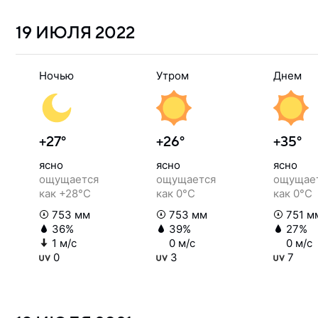
19 ИЮЛЯ
2022
Ночью
Утром
Днем
+27°
+26°
+35°
ясно
ясно
ясно
ощущается
ощущается
ощущае
как +28°C
как 0°C
как 0°C
753 мм
753 мм
751 м
36%
39%
27%
1 м/с
0 м/с
0 м/с
0
3
7