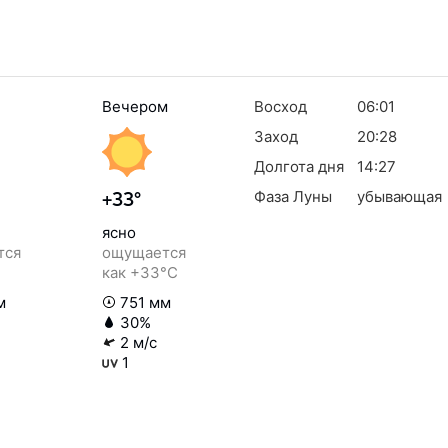
Вечером
Восход
06:01
Заход
20:28
Долгота дня
14:27
Фаза Луны
убывающая
+33°
ясно
тся
ощущается
как +33°C
м
751 мм
30%
2 м/с
1