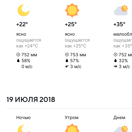
+22°
+25°
+35°
ясно
ясно
малообл
ощущается
ощущается
ощущае
как +24°C
как +25°C
как +35
752 мм
753 мм
752 м
58%
57%
32%
0 м/с
3 м/с
3 м/с
19 ИЮЛЯ
2018
Ночью
Утром
Днем