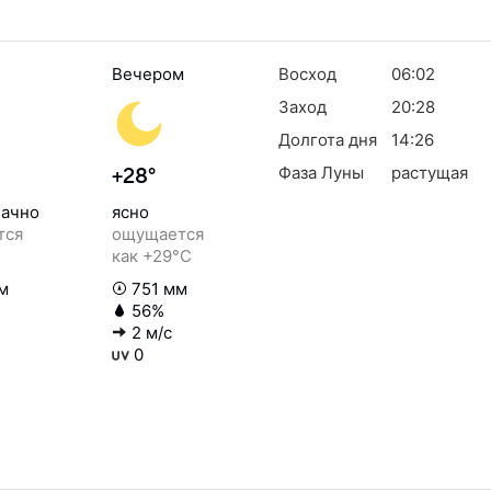
Вечером
Восход
06:02
Заход
20:28
Долгота дня
14:26
Фаза Луны
растущая
+28°
ачно
ясно
тся
ощущается
как +29°C
м
751 мм
56%
2 м/с
0