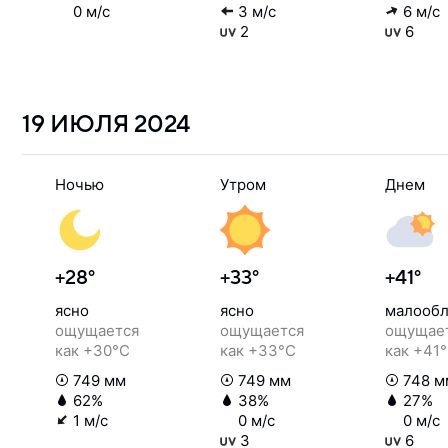
0 м/с
3 м/с
6 м/с
2
6
19 ИЮЛЯ
2024
Ночью
Утром
Днем
+28°
+33°
+41°
ясно
ясно
малообл
ощущается
ощущается
ощущае
как +30°C
как +33°C
как +41
749 мм
749 мм
748 м
62%
38%
27%
1 м/с
0 м/с
0 м/с
3
6