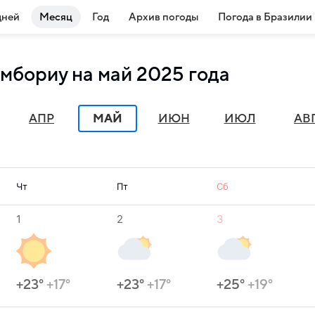
дней
Месяц
Год
Архив погоды
Погода в Бразилии
мбориу на май 2025 года
АПР
МАЙ
ИЮН
ИЮЛ
АВ
Чт
Пт
Сб
1
2
3
+23°
+17°
+23°
+17°
+25°
+19°