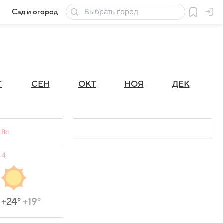
Сад и огород
Товары для дачи
Г
СЕН
ОКТ
НОЯ
ДЕК
Вс
4
+24°
+19°