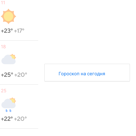
11
+23°
+17°
18
Гороскоп на сегодня
+25°
+20°
25
+22°
+20°