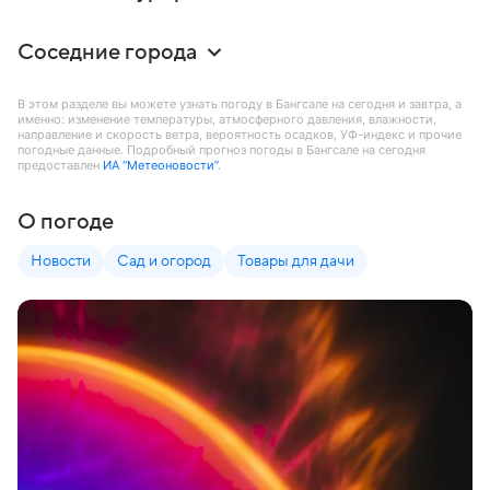
Соседние города
В этом разделе вы можете узнать погоду в Бангсале на сегодня и завтра, а
именно: изменение температуры, атмосферного давления, влажности,
направление и скорость ветра, вероятность осадков, УФ-индекс и прочие
погодные данные. Подробный прогноз погоды в Бангсале на сегодня
предоставлен
ИА “Метеоновости”
.
О погоде
Новости
Сад и огород
Товары для дачи