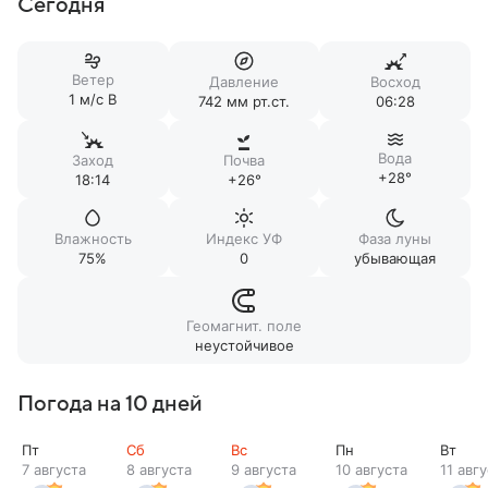
Сегодня
Ветер
Давление
Восход
1 м/c В
742 мм рт.ст.
06:28
Вода
Заход
Почва
+28°
18:14
+26°
Влажность
Индекс УФ
Фаза луны
75%
0
убывающая
Геомагнит. поле
неустойчивое
Погода на 10 дней
Пт
Сб
Вс
Пн
Вт
7 августа
8 августа
9 августа
10 августа
11 авг