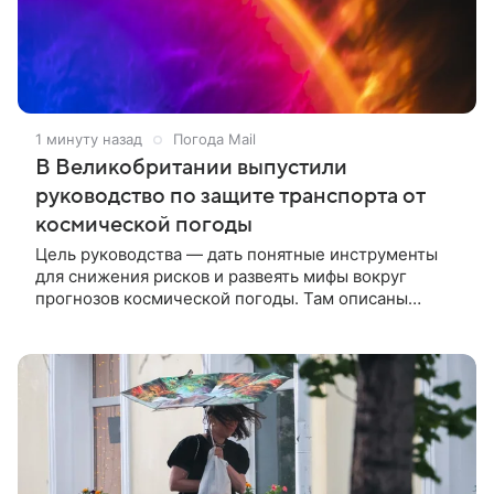
1 минуту назад
Погода Mail
В Великобритании выпустили
руководство по защите транспорта от
космической погоды
Цель руководства — дать понятные инструменты
для снижения рисков и развеять мифы вокруг
прогнозов космической погоды. Там описаны
потенциальные последствия экстремальных
явлений — от сбоев высокочастотной радиосвязи и
ошибок спутниковой навигации до локальных
отключений электроэнергии.