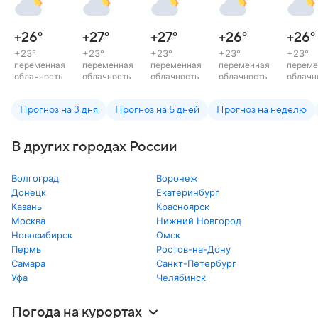
+26
°
+27
°
+27
°
+26
°
+26
°
+23
°
+23
°
+23
°
+23
°
+23
°
переменная
переменная
переменная
переменная
переме
облачность
облачность
облачность
облачность
облачн
Прогноз на 3 дня
Прогноз на 5 дней
Прогноз на неделю
В других городах России
Волгоград
Воронеж
Донецк
Екатеринбург
Казань
Красноярск
Москва
Нижний Новгород
Новосибирск
Омск
Пермь
Ростов-на-Дону
Самара
Санкт-Петербург
Уфа
Челябинск
Погода на курортах