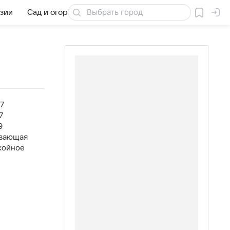
езии
Сад и огород
Товары для дачи
27
7
9
вающая
койное