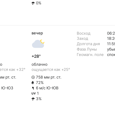
0%
вечер
Восход
06:
Заход
18:2
Долгота дня
11:5
Фаза Луны
убы
Геомагн. поле
спо
+28°
о
облачно
тся как +32°
ощущается как +25°
м рт. ст.
758 мм рт. ст.
72%
с Ю-ЮЗ
6 м/с Ю-ЮВ
1
3%