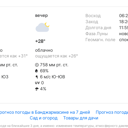
вечер
Восход
06:
Заход
18:2
Долгота дня
11:5
Фаза Луны
нов
Геомагн. поле
спо
+28°
о
облачно
тся как +31°
ощущается как +26°
м рт. ст.
758 мм рт. ст.
69%
с ЮЗ
6 м/с Ю-ЮВ
0
4%
рогноз погоды в Банджармасине на 7 дней
Прогноз погод
Сад и огород
Товары для дачи
оде на ближайшие 3 дня, а именно: изменение температуры, атмосферного давлен