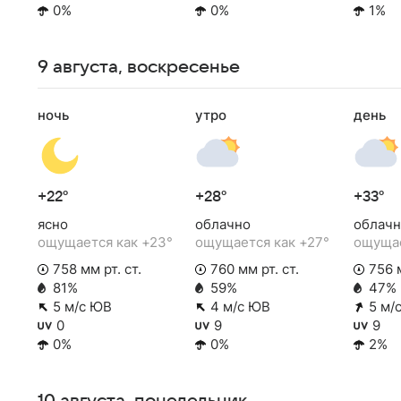
0%
0%
1%
9 августа, воскресенье
ночь
утро
день
+22°
+28°
+33°
ясно
облачно
облачн
ощущается как +23°
ощущается как +27°
ощущае
758 мм рт. ст.
760 мм рт. ст.
756 м
81%
59%
47%
5 м/с ЮВ
4 м/с ЮВ
5 м/
0
9
9
0%
0%
2%