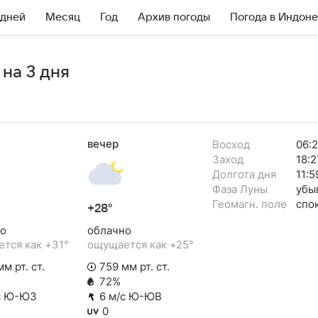
 дней
Месяц
Год
Архив погоды
Погода в Индон
на 3 дня
вечер
Восход
06:
Заход
18:2
Долгота дня
11:5
Фаза Луны
убы
Геомагн. поле
спо
+28°
о
облачно
тся как +31°
ощущается как +25°
м рт. ст.
759 мм рт. ст.
72%
с Ю-ЮЗ
6 м/с Ю-ЮВ
0