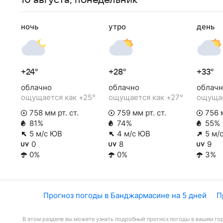
10 августа, понедельник
ночь
утро
день
+24°
+28°
+33°
облачно
облачно
облачн
ощущается как +25°
ощущается как +27°
ощущае
758 мм рт. ст.
759 мм рт. ст.
756 м
81%
74%
55%
5 м/с ЮВ
4 м/с ЮВ
5 м/
0
8
9
0%
0%
3%
Прогноз погоды в Банджармасине на 5 дней
П
В этом разделе вы можете узнать подробный прогноз погоды в вашем гор