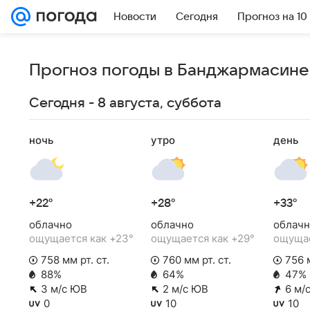
Новости
Сегодня
Прогноз на 10
Прогноз погоды в Банджармасине 
Сегодня - 8 августа, суббота
ночь
утро
день
+22°
+28°
+33°
облачно
облачно
облачн
ощущается как +23°
ощущается как +29°
ощущае
758 мм рт. ст.
760 мм рт. ст.
756 м
88%
64%
47%
3 м/с ЮВ
2 м/с ЮВ
6 м/
0
10
10