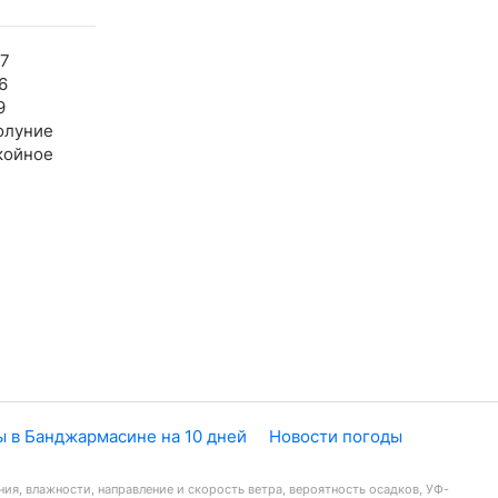
27
6
9
олуние
койное
ы в Банджармасине на 10 дней
Новости погоды
ия, влажности, направление и скорость ветра, вероятность осадков, УФ-