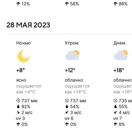
12%
58%
86%
28 МАЯ
2023
Ночью
Утром
Днем
+8°
+12°
+18°
ясно
облачно
облачно
ощущается
ощущается
ощущае
как +4°C
как +14°C
как +18
737 мм
737 мм
735 м
92%
54%
55%
2 м/с
3 м/с
4 м/с
3
6
7
0%
0%
8%