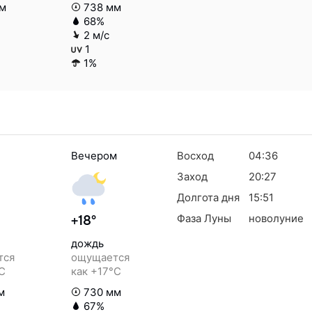
м
738 мм
68%
2 м/с
1
1%
Вечером
Восход
04:36
Заход
20:27
Долгота дня
15:51
Фаза Луны
новолуние
+18°
дождь
тся
ощущается
°C
как +17°C
м
730 мм
67%