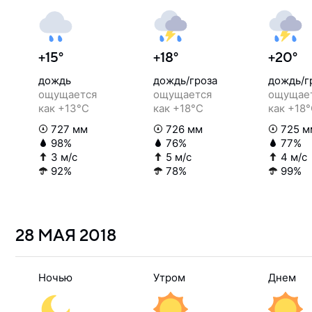
+15°
+18°
+20°
дождь
дождь/гроза
дождь/г
ощущается
ощущается
ощущае
как +13°C
как +18°C
как +18
727 мм
726 мм
725 м
98%
76%
77%
3 м/с
5 м/с
4 м/с
92%
78%
99%
28 МАЯ
2018
Ночью
Утром
Днем