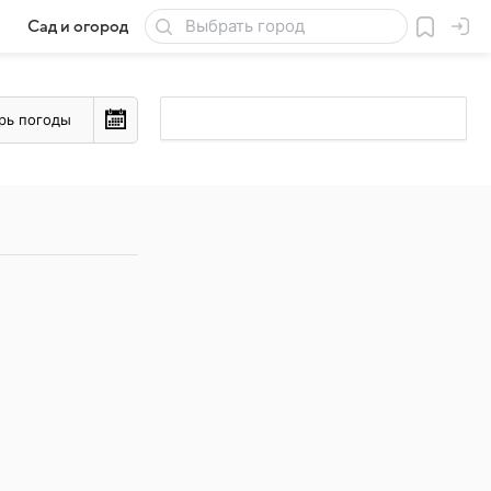
Сад и огород
Товары для дачи
рь погоды