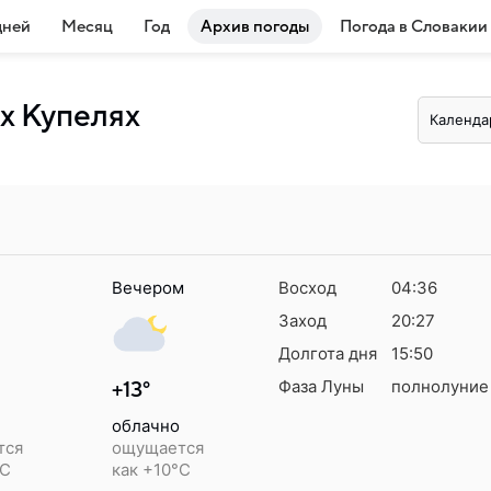
дней
Месяц
Год
Архив погоды
Погода в Словакии
их Купелях
Календа
Вечером
Восход
04:36
Заход
20:27
Долгота дня
15:50
Фаза Луны
полнолуние
+13°
облачно
тся
ощущается
°C
как +10°C