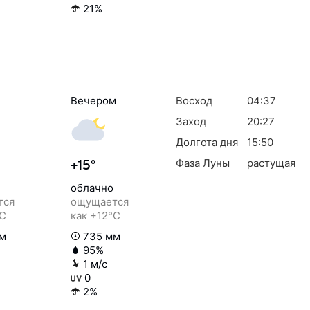
21%
Вечером
Восход
04:37
Заход
20:27
Долгота дня
15:50
Фаза Луны
растущая
+15°
облачно
тся
ощущается
°C
как +12°C
м
735 мм
95%
1 м/с
0
2%