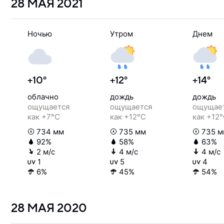
28 МАЯ
2021
Ночью
Утром
Днем
+10°
+12°
+14°
облачно
дождь
дождь
ощущается
ощущается
ощущае
как +7°C
как +12°C
как +12
734 мм
735 мм
735 м
92%
58%
63%
2 м/с
4 м/с
4 м/с
1
5
4
6%
45%
54%
28 МАЯ
2020