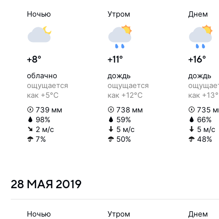
Ночью
Утром
Днем
+8°
+11°
+16°
облачно
дождь
дождь
ощущается
ощущается
ощущае
как +5°C
как +12°C
как +13
739 мм
738 мм
735 м
98%
59%
66%
2 м/с
5 м/с
5 м/с
7%
50%
48%
28 МАЯ
2019
Ночью
Утром
Днем