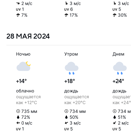
2 м/с
3 м/с
3 м/с
1
6
5
7%
17%
30%
28 МАЯ
2024
Ночью
Утром
Днем
+14°
+18°
+24°
облачно
дождь
дождь
ощущается
ощущается
ощущае
как +12°C
как +20°C
как +24
735 мм
734 мм
734 
72%
50%
51%
0 м/с
3 м/с
2 м/с
1
5
5