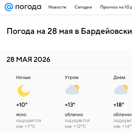
Новости
Сегодня
Прогноз на 10 
Погода на 28 мая в Бардейовск
28 МАЯ
2026
Ночью
Утром
Днем
+10°
+13°
+18°
ясно
облачно
облачно
ощущается
ощущается
ощущае
как +7°C
как +12°C
как +14