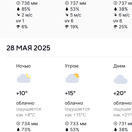
736 мм
737 мм
737 м
85%
53%
38%
2 м/с
5 м/с
6 м/с
1
6
6
6%
19%
25%
28 МАЯ
2025
Ночью
Утром
Днем
+10°
+15°
+20°
облачно
облачно
облачно
ощущается
ощущается
ощущае
как +8°C
как +15°C
как +21
734 мм
733 мм
731 м
73%
53%
38%