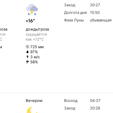
Заход
20:27
Долгота дня
15:50
Фаза Луны
убывающая
+16°
роза
дождь/гроза
тся
ощущается
°C
как +12°C
м
725 мм
97%
3 м/с
58%
Вечером
Восход
04:37
Заход
20:28