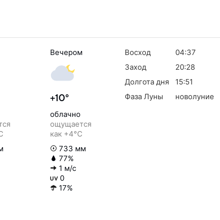
Вечером
Восход
04:37
Заход
20:28
Долгота дня
15:51
Фаза Луны
новолуние
+10°
облачно
тся
ощущается
C
как +4°C
м
733 мм
77%
1 м/с
0
17%