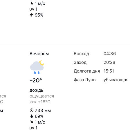
1 м/с
1
95%
Вечером
Восход
04:36
Заход
20:28
Долгота дня
15:51
Фаза Луны
убывающая
+20°
дождь
тся
ощущается
°C
как +18°C
мм
733 мм
69%
1 м/с
1