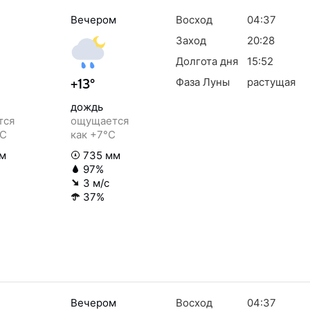
Вечером
Восход
04:37
Заход
20:28
Долгота дня
15:52
Фаза Луны
растущая
+13°
дождь
тся
ощущается
°C
как +7°C
м
735 мм
97%
3 м/с
37%
Вечером
Восход
04:37