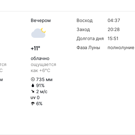
Вечером
Восход
04:37
Заход
20:28
Долгота дня
15:51
Фаза Луны
полнолуние
+11°
облачно
тся
ощущается
°C
как +6°C
м
735 мм
91%
2 м/с
0
6%