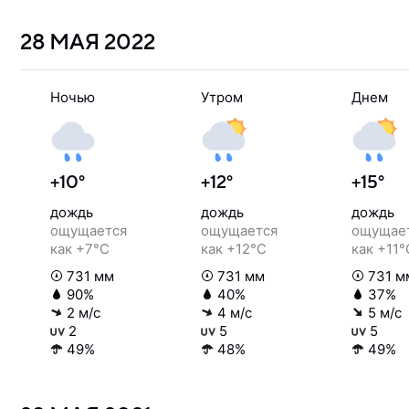
28 МАЯ
2022
Ночью
Утром
Днем
+10°
+12°
+15°
дождь
дождь
дождь
ощущается
ощущается
ощущае
как +7°C
как +12°C
как +11°
731 мм
731 мм
731 м
90%
40%
37%
2 м/с
4 м/с
5 м/с
2
5
5
49%
48%
49%