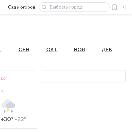
Сад и огород
Товары для дачи
Г
СЕН
ОКТ
НОЯ
ДЕК
Вс
7
+30°
+22°