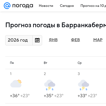
Новости
Сегодня
Прогноз на 10 
Прогноз погоды в Барранкаберм
2026 год
ЯНВ
ФЕВ
МАР
Пн
Вт
Ср
1
2
3
+36°
+23°
+35°
+23°
+33°
+23°