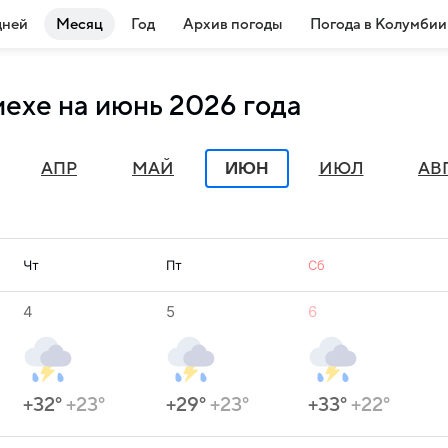
дней
Месяц
Год
Архив погоды
Погода в Колумбии
ехе на июнь 2026 года
ИЮН
АПР
МАЙ
ИЮЛ
АВ
Чт
Пт
Сб
4
5
6
+32°
+23°
+29°
+23°
+33°
+22°